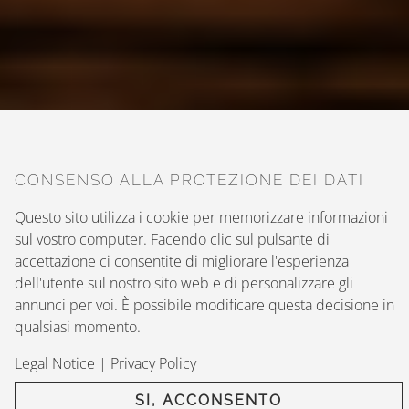
CONSENSO ALLA PROTEZIONE DEI DATI
Questo sito utilizza i cookie per memorizzare informazioni
sul vostro computer. Facendo clic sul pulsante di
accettazione ci consentite di migliorare l'esperienza
dell'utente sul nostro sito web e di personalizzare gli
annunci per voi. È possibile modificare questa decisione in
qualsiasi momento.
ATRI A TAVOLA
Legal Notice
|
Privacy Policy
XXIII EDIZIONE
SI, ACCONSENTO